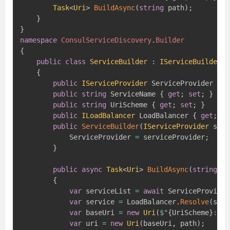
Task
<
Uri
>
BuildAsync
(
string
 path
)
;
}
}
namespace
ConsulServiceDiscovery
.
Builder
{
public
class
ServiceBuilder
:
IServiceBuilder
{
public
IServiceProvider
 ServiceProvider 
{
g
public
string
 ServiceName 
{
get
;
set
;
}
public
string
 UriScheme 
{
get
;
set
;
}
public
ILoadBalancer
 LoadBalancer 
{
get
;
se
public
ServiceBuilder
(
IServiceProvider
 serv
            ServiceProvider 
=
 serviceProvider
;
}
public
async
Task
<
Uri
>
BuildAsync
(
string
 pa
{
var
 serviceList 
=
await
 ServiceProvider
var
 service 
=
 LoadBalancer
.
Resolve
(
serv
var
 baseUri 
=
new
Uri
(
$"
{
UriScheme
}
://
{
var
 uri 
=
new
Uri
(
baseUri
,
 path
)
;