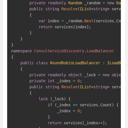
private
readonly
Random
 _random 
=
new
Rando
public
string
Resolve
(
IList
<
string
>
 service
{
var
 index 
=
 _random
.
Next
(
services
.
Count
return
 services
[
index
]
;
}
}
}
namespace
ConsulServiceDiscovery
.
LoadBalancer
{
public
class
RoundRobinLoadBalancer
:
ILoadBala
{
private
readonly
object
 _lock 
=
new
object
(
private
int
 _index 
=
0
;
public
string
Resolve
(
IList
<
string
>
 service
{
lock
(
_lock
)
{
if
(
_index 
>=
 services
.
Count
)
{
                    _index 
=
0
;
}
return
 services
[
_index
++
]
;