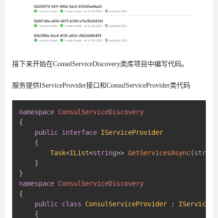
接下来开始在ConsulServiceDiscovery类库项目中编写代码。
服务提供IServiceProvider接口和ConsulServiceProvider类代码
namespace
ConsulServiceDiscovery
{
public
interface
IServiceProvider
{
Task
<
IList
<
string
>
>
GetServicesAsync
(
string
}
}
namespace
ConsulServiceDiscovery
{
public
class
ConsulServiceProvider
:
IServicePr
{