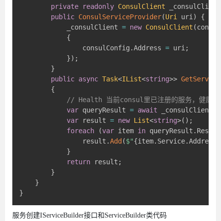
private
readonly
ConsulClient
 _consulClient
public
ConsulServiceProvider
(
Uri
 uri
)
{
            _consulClient 
=
new
ConsulClient
(
consul
{
                consulConfig
.
Address 
=
 uri
;
}
)
;
}
public
async
Task
<
IList
<
string
>
>
GetService
{
// Health 当前consul里已注册的服务，健
var
 queryResult 
=
await
 _consulClient
.
H
var
 result 
=
new
List
<
string
>
(
)
;
foreach
(
var
 item 
in
 queryResult
.
Respon
                result
.
Add
(
$"
{
item
.
Service
.
Address
}
}
return
 result
;
}
}
}
服务创建IServiceBuilder接口和ServiceBuilder类代码