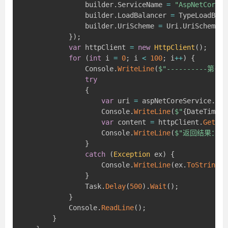
                builder
.
ServiceName 
=
"AspNetCore"
;
                builder
.
LoadBalancer 
=
 TypeLoadBala
                builder
.
UriScheme 
=
 Uri
.
UriSchemeHt
}
)
;
var
 httpClient 
=
new
HttpClient
(
)
;
for
(
int
 i 
=
0
;
 i 
<
100
;
 i
++
)
{
                Console
.
WriteLine
(
$"----------第
{
i
}
try
{
var
 uri 
=
 aspNetCoreService
.
Bui
                    Console
.
WriteLine
(
$"
{
DateTime
.
N
var
 content 
=
 httpClient
.
GetStr
                    Console
.
WriteLine
(
$"返回结果：
{
c
}
catch
(
Exception
 ex
)
{
                    Console
.
WriteLine
(
ex
.
ToString
(
)
}
                Task
.
Delay
(
500
)
.
Wait
(
)
;
}
            Console
.
ReadLine
(
)
;
}