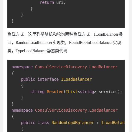
return
 uri
;
}
}
}
负载方式，这里列举随机和轮询两种负载方式，ILoadBalancer接
口，RandomLoadBalancer实现类，RoundRobinLoadBalancer实现
类，TypeLoadBalancer静态类代码
namespace
ConsulServiceDiscovery
.
LoadBalancer
{
public
interface
ILoadBalancer
{
string
Resolve
(
IList
<
string
>
 services
)
;
}
}
namespace
ConsulServiceDiscovery
.
LoadBalancer
{
public
class
RandomLoadBalancer
:
ILoadBalancer
{