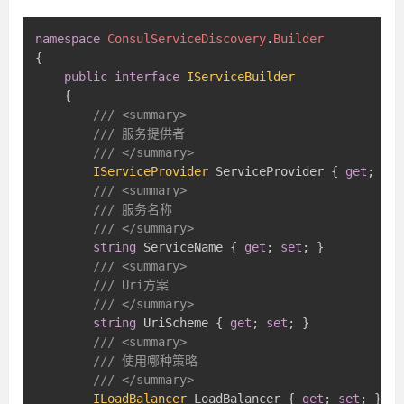
namespace
ConsulServiceDiscovery
.
Builder
{
public
interface
IServiceBuilder
{
/// <summary>
/// 服务提供者
/// </summary>
IServiceProvider
 ServiceProvider 
{
get
;
set
/// <summary>
/// 服务名称
/// </summary>
string
 ServiceName 
{
get
;
set
;
}
/// <summary>
/// Uri方案
/// </summary>
string
 UriScheme 
{
get
;
set
;
}
/// <summary>
/// 使用哪种策略
/// </summary>
ILoadBalancer
 LoadBalancer 
{
get
;
set
;
}