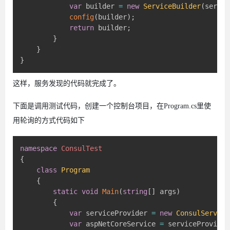
var
 builder 
=
new
ServiceBuilder
(
servic
config
(
builder
)
;
return
 builder
;
}
}
}
这样，服务发现的代码就完成了。
下面是调用测试代码，创建一个控制台项目，在Program.cs里使
用轮询的方式代码如下
namespace
ConsulTest
{
class
Program
{
static
void
Main
(
string
[
]
 args
)
{
var
 serviceProvider 
=
new
ConsulService
var
 aspNetCoreService 
=
 serviceProvider