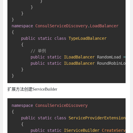
}
}
}
}
namespace
ConsulServiceDiscovery
.
LoadBalancer
{
public
static
class
TypeLoadBalancer
{
// 单例
public
static
ILoadBalancer
 RandomLoad 
=
ne
public
static
ILoadBalancer
 RoundRobinLoad 
}
}
扩展方法创建ServiceBuilder
namespace
ConsulServiceDiscovery
{
public
static
class
ServiceProviderExtension
{
public
static
IServiceBuilder
CreateService