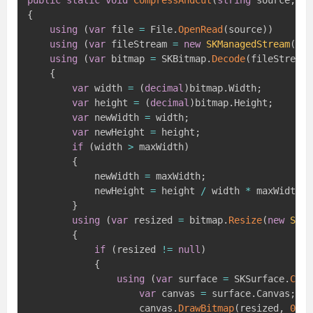
public
static
void
CompressAndCut
(
string
 source
,
st
{
using
(
var
 file 
=
 File
.
OpenRead
(
source
)
)
using
(
var
 fileStream 
=
new
SKManagedStream
(
fil
using
(
var
 bitmap 
=
 SKBitmap
.
Decode
(
fileStream
)
{
var
 width 
=
(
decimal
)
bitmap
.
Width
;
var
 height 
=
(
decimal
)
bitmap
.
Height
;
var
 newWidth 
=
 width
;
var
 newHeight 
=
 height
;
if
(
width 
>
 maxWidth
)
{
            newWidth 
=
 maxWidth
;
            newHeight 
=
 height 
/
 width 
*
 maxWidth
;
}
using
(
var
 resized 
=
 bitmap
.
Resize
(
new
SKIm
{
if
(
resized 
!=
null
)
{
using
(
var
 surface 
=
 SKSurface
.
Crea
var
 canvas 
=
 surface
.
Canvas
;
                    canvas
.
DrawBitmap
(
resized
,
0
,
0