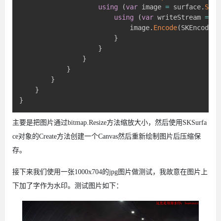
using
(
var
 image 
=
 surface
.
Snap
using
(
var
 writeStream 
=
 Fi
                            image
.
Encode
(
SKEncodedI
}
}
}
}
}
}
}
主要是把图片通过bitmap.Resize方法缩放大小，然后使用SKSurfa
ce对象的Create方法创建一个Canvas然后重新绘制图片后压缩保
存。
接下来我们使用一张1000x704的jpg图片做测试，我故意在图片上
下加了字作为水印。测试图片如下：