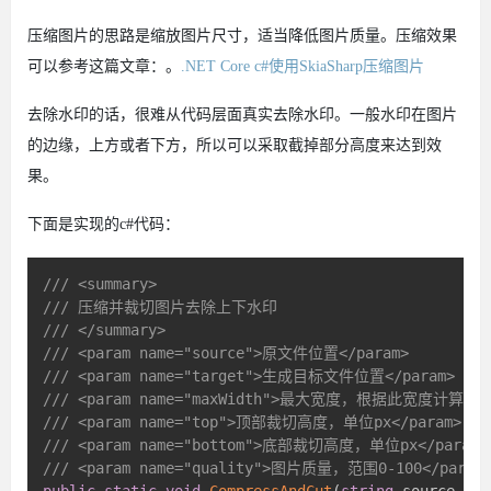
压缩图片的思路是缩放图片尺寸，适当降低图片质量。压缩效果
可以参考这篇文章：。
.NET Core c#使用SkiaSharp压缩图片
去除水印的话，很难从代码层面真实去除水印。一般水印在图片
的边缘，上方或者下方，所以可以采取截掉部分高度来达到效
果。
下面是实现的c#代码：
/// <summary>
/// 压缩并裁切图片去除上下水印
/// </summary>
/// <param name="source">原文件位置</param>
/// <param name="target">生成目标文件位置</param>
/// <param name="maxWidth">最大宽度，根据此宽度计算
/// <param name="top">顶部裁切高度，单位px</param>
/// <param name="bottom">底部裁切高度，单位px</param>
/// <param name="quality">图片质量，范围0-100</param