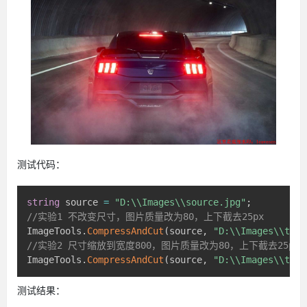
测试代码：
string
 source 
=
"D:\\Images\\source.jpg"
;
//实验1 不改变尺寸，图片质量改为80，上下截去25px
ImageTools
.
CompressAndCut
(
source
,
"D:\\Images\\targ
//实验2 尺寸缩放到宽度800，图片质量改为80，上下截去25px
ImageTools
.
CompressAndCut
(
source
,
"D:\\Images\\targ
测试结果：