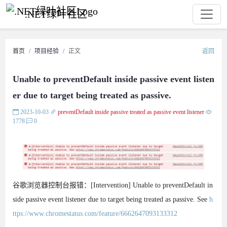
.NET绿叶社区
首页
项目经验
正文
返回
Unable to preventDefault inside passive event listen
er due to target being treated as passive.
2023-10-03
preventDefault inside passive
treated as passive
event listener
1778
0
谷歌浏览器控制台报错：[Intervention] Unable to preventDefault in
side passive event listener due to target being treated as passive. See
h
ttps://www.chromestatus.com/feature/6662647093133312