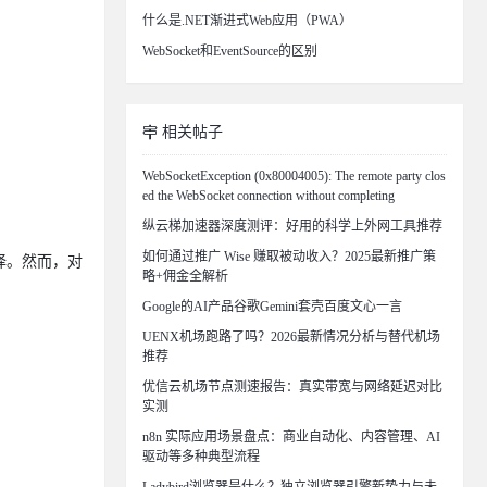
什么是.NET渐进式Web应用（PWA）
WebSocket和EventSource的区别
相关帖子
WebSocketException (0x80004005): The remote party clos
ed the WebSocket connection without completing
纵云梯加速器深度测评：好用的科学上外网工具推荐
如何通过推广 Wise 赚取被动收入？2025最新推广策
选择。然而，对
略+佣金全解析
Google的AI产品谷歌Gemini套壳百度文心一言
UENX机场跑路了吗？2026最新情况分析与替代机场
推荐
优信云机场节点测速报告：真实带宽与网络延迟对比
实测
n8n 实际应用场景盘点：商业自动化、内容管理、AI
驱动等多种典型流程