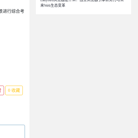
Ladybird浏览器是什么？独立浏览器引擎新势力与未
来Web生态变革
场景进行综合考
赞
0
收藏