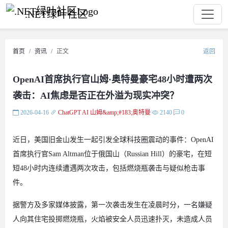
.NET绿叶社区
首页
资讯
正文
返回
OpenAI首席执行官山姆·奥特曼豪宅48小时遭两次
袭击：AI焦虑是否正在外溢为现实冲突？
2026-04-16
ChatGPT
AI
山姆&amp;#183;奥特曼
2140
0
近日，美国旧金山发生一起引发全球科技圈震动的事件：OpenAI
首席执行官Sam Altman位于俄国山（Russian Hill）的豪宅，在短
短48小时内连续遭遇两次攻击，包括燃烧瓶袭击与疑似枪击事
件。
据警方及多家媒体披露，第一次袭击发生在凌晨时分，一名嫌疑
人向其住宅投掷燃烧瓶，火焰被安全人员迅速扑灭，未造成人员