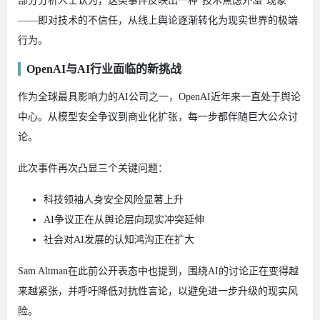
部分分析人士认为，这类事件反映出一种“技术焦虑外溢”现象
——即对技术的不信任，从线上舆论逐渐转化为现实世界的极端
行为。
OpenAI与AI行业面临的新挑战
作为全球最具影响力的AI公司之一，OpenAI近年来一直处于舆论
中心。从模型安全争议到商业化扩张，每一步都伴随巨大公众讨
论。
此次事件再次凸显三个关键问题：
科技领袖人身安全风险显著上升
AI争议正在从舆论层向现实冲突延伸
社会对AI发展的认知鸿沟正在扩大
Sam Altman在此前公开表态中也提到，围绕AI的讨论正在变得越
来越紧张，并呼吁降低对抗性言论，以避免进一步升级的现实风
险。