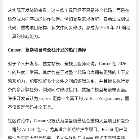
从实际开发体验来看，这三款工具已经不只是补全代码，而是在
逐渐成为程序员的协作伙伴。例如复杂需求拆解、自动生成测试
代码、重构项目结构、多文件同步修改，都成为 2026 年 AI 编程
工具的核心能力。
Cursor：复杂项目与全栈开发的热门选择
对于个人开发者、独立站长、全栈工程师来说，Cursor 在 2026
年的热度非常高。其优势在于对整个代码仓库拥有更强的上下文
感知能力，能够理解多个文件之间的逻辑关系，并且擅长执行复
杂的多步骤任务，例如同时修改接口、数据库模型与前端页面。
许多开发者认为 Cursor 更像一个真正的 AI Pair Programmer，而
不仅仅是代码补全工具。
社区讨论中，Cursor 也被认为是当前最适合重构大型项目和复杂
工程的 AI IDE 之一，尤其适合长期维护型项目。Reddit 用户普
遍认为它在大型代码库、多文件联动与 Agent 模式下表现更强。