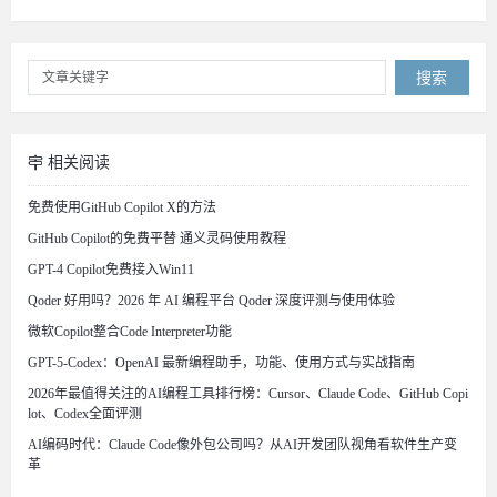
搜索
相关阅读
免费使用GitHub Copilot X的方法
GitHub Copilot的免费平替 通义灵码使用教程
GPT-4 Copilot免费接入Win11
Qoder 好用吗？2026 年 AI 编程平台 Qoder 深度评测与使用体验
微软Copilot整合Code Interpreter功能
GPT-5-Codex：OpenAI 最新编程助手，功能、使用方式与实战指南
2026年最值得关注的AI编程工具排行榜：Cursor、Claude Code、GitHub Copi
lot、Codex全面评测
AI编码时代：Claude Code像外包公司吗？从AI开发团队视角看软件生产变
革