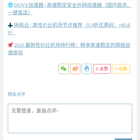
DOVE加速器 | 高速稳定安全外网加速器（国内首选、
一键直连）
扬帆云 | 高性价比机场节点推荐（6.9折优惠码：yf618
9）
2026 最新性价比机场排行榜：畅享高速稳定的网络加
速体验
0
点赞
0
收藏
网友点评