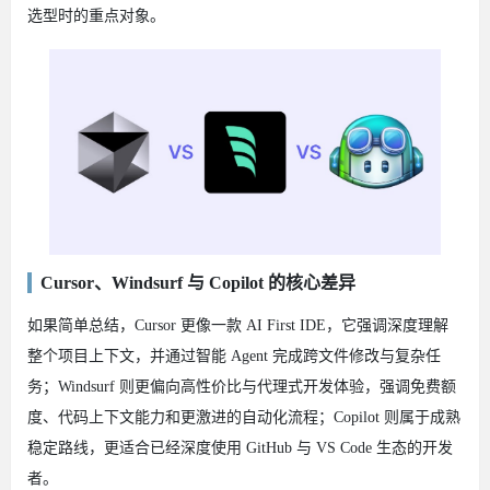
选型时的重点对象。
Cursor、Windsurf 与 Copilot 的核心差异
如果简单总结，Cursor 更像一款 AI First IDE，它强调深度理解
整个项目上下文，并通过智能 Agent 完成跨文件修改与复杂任
务；Windsurf 则更偏向高性价比与代理式开发体验，强调免费额
度、代码上下文能力和更激进的自动化流程；Copilot 则属于成熟
稳定路线，更适合已经深度使用 GitHub 与 VS Code 生态的开发
者。