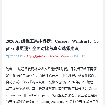
2026 AI 编程工具排行榜：Cursor、Windsurf、Co
pilot 谁更强？全面对比与真实选择建议
2026-05-23
AI编程助手
Cursor
Windsurf
Copilot
1884
2
随着 AI 编程从代码补全进入智能代理时代，开发者已经不再满
足于简单的自动补全，而是开始关注上下文理解、多文件修改、
自动调试、代码重构以及项目级协作能力。2026 年，AI 编程工
具市场竞争激烈，其中最常被拿来比较的三款工具分别是
Curso
r
、
Windsurf
和
GitHub Copilot
。从行业趋势来看，这三者已经成
为开发者讨论最多的 AI Coding Assistant，也是独立开发者与团队