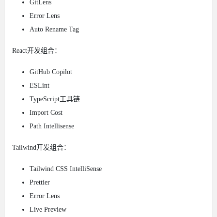
GitLens
Error Lens
Auto Rename Tag
React开发组合：
GitHub Copilot
ESLint
TypeScript工具链
Import Cost
Path Intellisense
Tailwind开发组合：
Tailwind CSS IntelliSense
Prettier
Error Lens
Live Preview