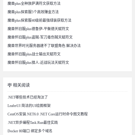
魔兽plus全种族萨满符文获取方法
魔兽plus探索服5个高效赚金方法
魔兽plus探索服40级前最强绿装获取方法
魔兽怀旧服plus德鲁伊-平衡德天赋符文
魔兽怀旧服plus盗贼-军刀毒伤贼天赋符文
魔兽世界时光服务器建不了联盟角色 解决办法
魔兽怀旧服plus战士输出天赋符文
魔兽怀旧服plus猎人-近战玩法天赋符文
相关阅读
.NET哪些技术已经淘汰了
LeaferUI 简洁的UI绘图框架
CentOS安装.NET6.0 .NET Core运行时命令图文教程
.NET异步编程Task.Run最佳实践
Docker 80端口 绑定多个域名