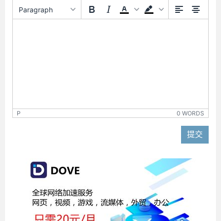
Paragraph
P
0 WORDS
提交