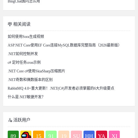
BingChat国内怎么用
相关阅读
如何使用Sora生成视频
ASP.NET Core使用EF Core连接MySQL数据库完整指南（2026最新版）
.NET如何控制并发
c# 定时任务cron示例
.NET Core c#使用SkiaSharp压缩图片
.NET奇数和偶数版本的区别
RabbitMQ 4.0+重大更新！.NET(C#)开发者必须掌握的6大升级要点
什么是.NET敏捷开发？
活跃用户
89
15
91
19
SU
HH
YA
XI