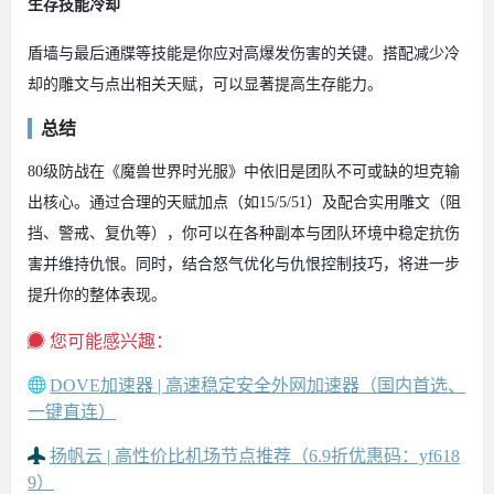
生存技能冷却
盾墙与最后通牒等技能是你应对高爆发伤害的关键。搭配减少冷
却的雕文与点出相关天赋，可以显著提高生存能力。
总结
80级防战在《魔兽世界时光服》中依旧是团队不可或缺的坦克输
出核心。通过合理的天赋加点（如15/5/51）及配合实用雕文（阻
挡、警戒、复仇等），你可以在各种副本与团队环境中稳定抗伤
害并维持仇恨。同时，结合怒气优化与仇恨控制技巧，将进一步
提升你的整体表现。
您可能感兴趣：
DOVE加速器 | 高速稳定安全外网加速器（国内首选、
一键直连）
扬帆云 | 高性价比机场节点推荐（6.9折优惠码：yf618
9）