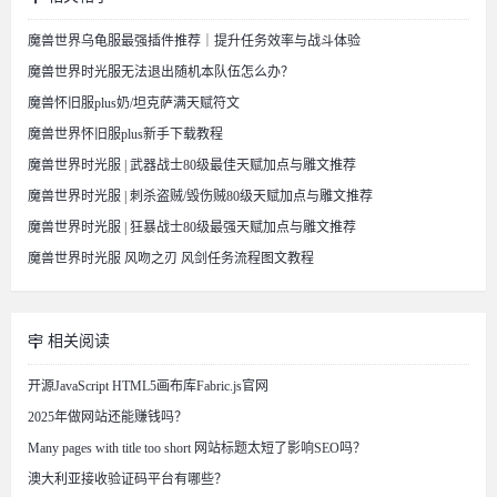
魔兽世界乌龟服最强插件推荐｜提升任务效率与战斗体验
魔兽世界时光服无法退出随机本队伍怎么办？
魔兽怀旧服plus奶/坦克萨满天赋符文
魔兽世界怀旧服plus新手下载教程
魔兽世界时光服 | 武器战士80级最佳天赋加点与雕文推荐
魔兽世界时光服 | 刺杀盗贼/毁伤贼80级天赋加点与雕文推荐
魔兽世界时光服 | 狂暴战士80级最强天赋加点与雕文推荐
魔兽世界时光服 风吻之刃 风剑任务流程图文教程
相关阅读
开源JavaScript HTML5画布库Fabric.js官网
2025年做网站还能赚钱吗？
Many pages with title too short 网站标题太短了影响SEO吗？
澳大利亚接收验证码平台有哪些？