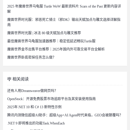
2025 年魔兽世界乌龟服 Turtle WoW 最新资料片 Scars of the Past 更新内容详
解
魔兽世界时光服：邪恶死亡骑士（邪DK）输出天赋加点与雕文选择详解指
南
魔兽世界时光服 | 冰法 80 级天赋加点与雕文推荐
最佳魔兽世界乌龟服加速器推荐｜稳定低延迟畅玩Turtle服
魔兽世界金币出售平台推荐｜2025年国内外可靠交易平台全解析
魔兽世界卧底密探任务怎么做？
相关阅读
还有人用Dreamweaver做网页吗？
OpenStock：开源免费股票市场追踪平台及其安装使用指南
2025年.NET 10 和 C# 13 新特性示例
腾讯内测微信超级AI助手：超级App+AI Agent时代来临，GEO会被颠覆吗？
.NET 9 即将推出的功能Task.WhenEach