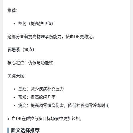
推荐：
坚韧（提高护甲值）
这部分显著提高物理承伤能力，使血DK更稳定。
邪恶系（10点）
核心定位：仇恨与功能性
关键天赋：
蔓延：减少疾病补充压力
预知：提高躲闪几率
病变：提高凋零缠绕伤害，降低枯萎凋零冷却时间
让血DK在群拉与多目标场景中更加轻松。
雕文选择推荐