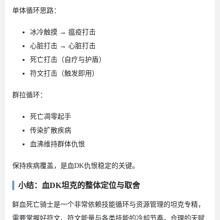
单体循环思路：
冰冷触摸 → 瘟疫打击
心脏打击 → 心脏打击
死亡打击（自疗与护盾）
符文打击（触发即用）
群拉循环：
死亡凋零起手
传染扩散疾病
血沸维持群体仇恨
保持疾病覆盖，是血DK仇恨稳定的关键。
小结：血DK坦克的整体定位与取舍
鲜血死亡骑士是一个非常依赖技能循环与资源管理的坦克专精，
需要掌握好符文、符文能量与各类技能的冷却节奏。合理的天赋