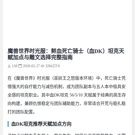
魔兽世界时光服：鲜血死亡骑士（血DK）坦克天
赋加点与雕文选择完整指南
LM
2026-02-27
3284
0
在《魔兽世界》时光服（巫妖王之怒版本环境）中，死亡骑士凭
借强大的自疗能力与减伤机制，成为团队副本与五人本中极具安
全感的坦克职业。其中血DK坦克 56/5/10 天赋属于经典的高生存
向构建，兼顾仇恨稳定与团队辅助能力，非常适合开荒与稳扎稳
打的团队配置。
血DK坦克推荐天赋加点方向