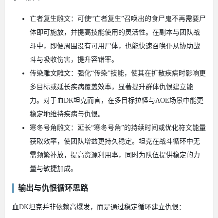
亡者复生雕文：可使“亡者复生”召唤出的食尸鬼不再需要尸
体即可施放，并提高技能使用的灵活性。在副本与团队战
斗中，即便周围没有可用尸体，也能快速召唤仆从协助战
斗与吸收伤害，提升容错率。
传染雕文雕文：强化“传染”技能，使其在扩散疾病时影响更
多目标或延长疾病覆盖效率，显著提升群体仇恨建立能
力。对于血DK坦克而言，在多目标拉怪与AOE场景中能更
稳定地维持疾病与仇恨。
寒冬号角雕文：延长“寒冬号角”的持续时间或优化符文能量
获取效率，使团队增益更持久稳定。坦克在战斗循环中无
需频繁补放，提高资源利用率，同时为队伍提供稳定的力
量与敏捷加成。
输出与仇恨循环思路
血DK坦克并非依赖高爆发，而是通过稳定循环建立仇恨：