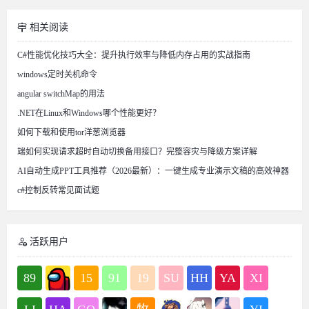
相关阅读
C#性能优化技巧大全：提升执行效率与降低内存占用的实战指南
windows定时关机命令
angular switchMap的用法
.NET在Linux和Windows哪个性能更好？
如何下载和使用tor洋葱浏览器
端如何实现请求超时自动切换备用接口？完整容灾与降级方案详解
AI自动生成PPT工具推荐（2026最新）：一键生成专业演示文稿的高效神器
c#控制反转常见面试题
活跃用户
89
15
91
19
SU
HH
YA
XI