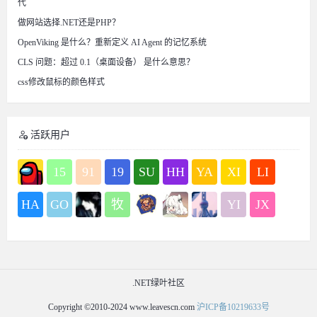
代
做网站选择.NET还是PHP？
OpenViking 是什么？重新定义 AI Agent 的记忆系统
CLS 问题：超过 0.1（桌面设备） 是什么意思？
css修改鼠标的颜色样式
活跃用户
15
91
19
SU
HH
YA
XI
LI
HA
GO
牧
YI
JX
.NET绿叶社区
Copyright ©2010-2024 www.leavescn.com
沪ICP备10219633号