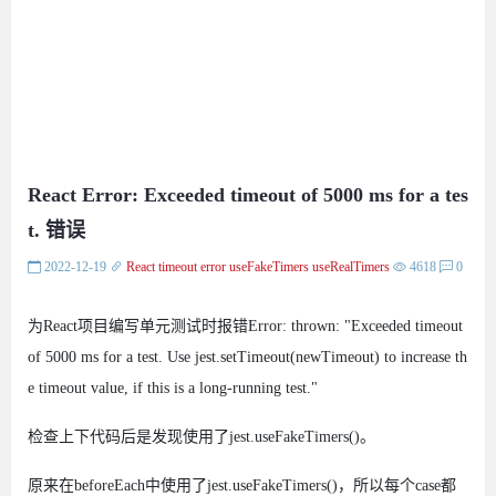
React Error: Exceeded timeout of 5000 ms for a tes
t. 错误
2022-12-19
React
timeout
error
useFakeTimers
useRealTimers
4618
0
为React项目编写单元测试时报错Error: thrown: "Exceeded timeout
of 5000 ms for a test. Use jest.setTimeout(newTimeout) to increase th
e timeout value, if this is a long-running test."
检查上下代码后是发现使用了jest.useFakeTimers()。
原来在beforeEach中使用了jest.useFakeTimers()，所以每个case都