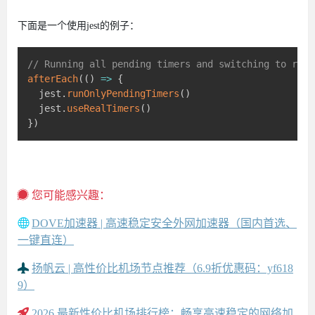
下面是一个使用jest的例子：
// Running all pending timers and switching to real
afterEach
(
(
)
=>
{
  jest
.
runOnlyPendingTimers
(
)
  jest
.
useRealTimers
(
)
}
)
您可能感兴趣：
DOVE加速器 | 高速稳定安全外网加速器（国内首选、
一键直连）
扬帆云 | 高性价比机场节点推荐（6.9折优惠码：yf618
9）
2026 最新性价比机场排行榜：畅享高速稳定的网络加