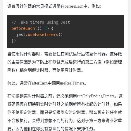
设置假计时器的常见模式通常在beforeEach中，例如：
// Fake timers using Jest
beforeEach
(
(
)
=>
{
  jest
.
useFakeTimers
(
)
}
)
当使用假计时器时，需要记住在测试运行后恢复计时器。这样做
的主要原因是为了防止在测试完成后运行的第三方库（例如清理
函数）耦合到假计时器，而使用真计时器。
为此，通常在afterEach中调用useRealTimers。
在切换到实时计时器之前，还必须调用runOnlyEndingTimers。这
将确保您在切换到实时计时器之前刷新所有挂起的计时器。如果
你不使用定时器，而只是切换到实时定时器，那么预定的任务就
不会被执行，会得到意想不到的行为。这对于第三方来说非常重
要，因为他们在你没有意识到的情况下安排任务。