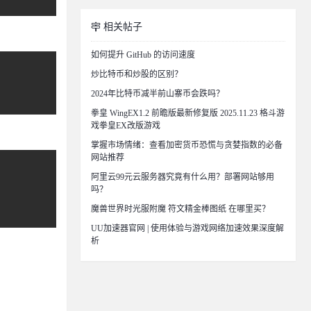
相关帖子
如何提升 GitHub 的访问速度
炒比特币和炒股的区别？
2024年比特币减半前山寨币会跌吗？
拳皇 WingEX1.2 前瞻版最新修复版 2025.11.23 格斗游
戏拳皇EX改版游戏
掌握市场情绪：查看加密货币恐慌与贪婪指数的必备
网站推荐
阿里云99元云服务器究竟有什么用？部署网站够用
吗？
魔兽世界时光服附魔 符文精金棒图纸 在哪里买？
UU加速器官网 | 使用体验与游戏网络加速效果深度解
析