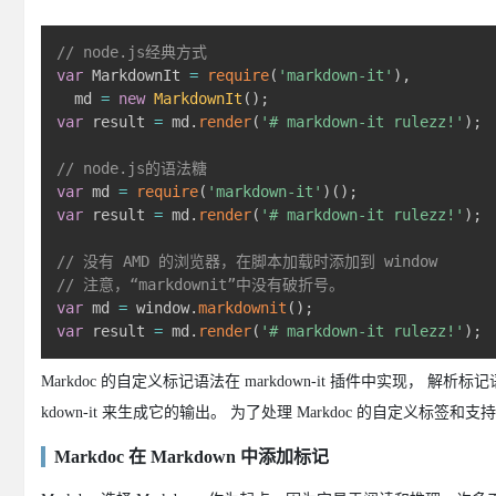
// node.js经典方式
var
 MarkdownIt 
=
require
(
'markdown-it'
)
,
  md 
=
new
MarkdownIt
(
)
;
var
 result 
=
 md
.
render
(
'# markdown-it rulezz!'
)
;
// node.js的语法糖
var
 md 
=
require
(
'markdown-it'
)
(
)
;
var
 result 
=
 md
.
render
(
'# markdown-it rulezz!'
)
;
// 没有 AMD 的浏览器，在脚本加载时添加到 window
// 注意，“markdownit”中没有破折号。
var
 md 
=
 window
.
markdownit
(
)
;
var
 result 
=
 md
.
render
(
'# markdown-it rulezz!'
)
;
Markdoc 的自定义标记语法在 markdown-it 插件中实现， 解析
kdown-it 来生成它的输出。 为了处理 Markdoc 的自定义
Markdoc 在 Markdown 中添加标记