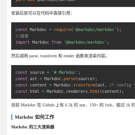
安装后就可以在代码中直接引用：
const
 Markdoc 
=
require
(
'@markdoc/markdoc'
)
;
//或者
import
 Markdoc 
from
'@markdoc/markdoc'
;
然后调用 parse, transform 和 render 函数来渲染内容。
const
 source 
=
'# Markdoc'
;
const
 ast 
=
 Markdoc
.
parse
(
source
)
;
const
 content 
=
 Markdoc
.
transform
(
ast
,
/* config 
const
 html 
=
 Markdoc
.
renderers
.
html
(
content
)
;
目前 Markdoc 在 Github 上有 6.2k 的 star、150+ 的 f
Markdoc 如何工作
Markdoc 的三大渲染器