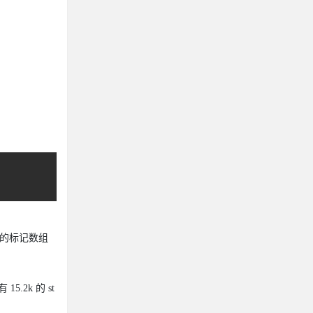
 输出的标记数组
5.2k 的 st