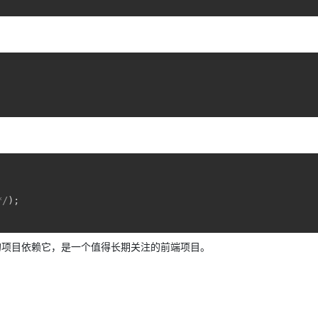
*/
)
;
ork、超过 1k 的项目依赖它，是一个值得长期关注的前端项目。