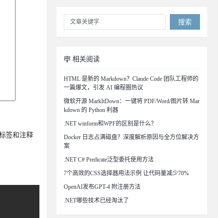
搜索
相关阅读
HTML 是新的 Markdown？Claude Code 团队工程师的
一篇爆文，引发 AI 编程圈热议
微软开源 MarkItDown：一键将 PDF/Word/图片转 Mar
kdown 的 Python 利器
.NET winform和WPF的区别是什么？
使用标签和注释
Docker 日志占满磁盘？深度解析原因与全方位解决方
案
.NET C# Predicate泛型委托使用方法
7个高效的CSS选择器用法示例 让代码量减少70%
OpenAI发布GPT-4 附注册方法
.NET哪些技术已经淘汰了