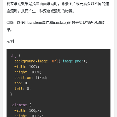
视差滚动效果是指当页面滚动时，背景图片或元素会以不同的速
度滚动，从而产生一种深度或运动的错觉。
CSS可以使用transform属性和translate()函数来实现视差滚动效
果。
示例
.bg
{
background-image
:
url
(
"image.png"
)
;
width
:
 100%
;
height
:
 100%
;
position
:
 fixed
;
top
:
 0
;
left
:
 0
;
}
.element
{
width
:
 100px
;
height
:
 100px
;