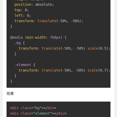
position
:
 absolute
;
top
:
 0
;
left
:
 0
;
transform
:
translate
(
-50%
,
 -50%
)
;
}
@media
(
min-width
:
 768px
)
{
.bg
{
transform
:
translate
(
-50%
,
 -50%
)
scale
(
0.5
)
;
}
.element
{
transform
:
translate
(
-50%
,
 -50%
)
scale
(
0.7
)
;
}
}
效果
<
div
class
=
"
bg
"
>
</
div
>
<
div
class
=
"
element
"
>
</
div
>