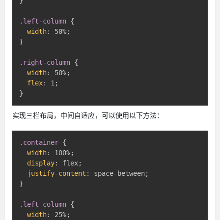
}
.left-column
{
width
:
 50%
;
}
.right-column
{
width
:
 50%
;
flex
:
 1
;
}
实现三栏布局，中间自适应，可以使用以下方法：
.container
{
width
:
 100%
;
display
:
 flex
;
justify-content
:
 space-between
;
}
.left-column
{
width
:
 25%
;