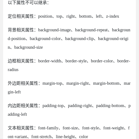
以下属性不可以继承：
定位相关属性：position、top、right、bottom、left、z-index
背景相关属性：background-image、background-repeat、backgroun
d-position、background-color、background-clip、background-origi
n、background-size
边框相关属性：border-width、border-style、border-color、border-
radius
外边距相关属性：margin-top、margin-right、margin-bottom、mar
gin-left
内边距相关属性：padding-top、padding-right、padding-bottom、p
adding-left
文本相关属性：font-family、font-size、font-style、font-weight、f
ont-variant、font-stretch、line-height、color