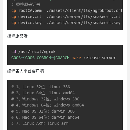
# 替换原来证书
cp
 rootCA.pem 
..
cp
 device.crt 
..
cp
 device.key 
..
/assets/server/tls/snakeoil.key
编译服务端
cd
GOOS
=
$GOOS
GOARCH
=
$GOARCH
make
 release-server
编译各大平台客户端
# 1、Linux 32位：linux 386
# 2、Linux 64位：linux amd64
# 3、Windows 32位：windows 386
# 4、Windows 64位：windows amd64
# 5、Mac OS 32位：darwin 386
# 6、Mac OS 64位：darwin amd64
# 7、Linux ARM：linux arm