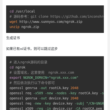
cd
# 源码参考：git clone https://github.com/inconshrevea
wget
unzip
 ngrok.zip
生成证书
如果已有ssl证书，则可以跳过这步
# 进入ngrok源码的目录
cd
# 设置域名，这里使用  ngrok.xxx.com
export
NGROK_DOMAIN
=
"ngrok.xxx.com"
# 然后依次执行以下命令即可
openssl genrsa 
-out
 rootCA.key 
2048
openssl req 
-x509
-new
-nodes
-key
 rootCA.key 
-subj
openssl genrsa 
-out
 device.key 
2048
openssl req 
-new
-key
 device.key 
-subj
"/CN=
$NGROK_
openssl x509 
-req
-in
 device.csr 
-CA
 rootCA.pem 
-CA