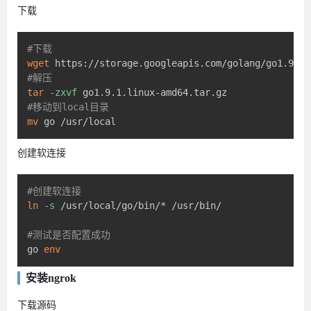
下载
#下载
wget
#解压
tar
-zxvf
#移动到local目录
mv
 go /usr/local
创建软连接
#创建软连接
ln
-s
 /usr/local/go/bin/* /usr/bin/

#测试是否配置成功
go 
env
安装ngrok
下载源码