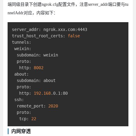
端同级目录下创建ngrok.cfg配置文件，注意server_addr端口要与tu
nnelAddr对应，内容如下：
server_addr: ngrok.xxx.com:4443

trust_host_root_certs: 
false
tunnels:

 weixin:

  subdomain: weixin

  proto:

   http: 
8002
 about:

  subdomain: about

  proto:

   http: 
192.168
.0.1:80

 ssh:

  remote_port: 
2020
  proto:

   tcp: 
22
内网穿透