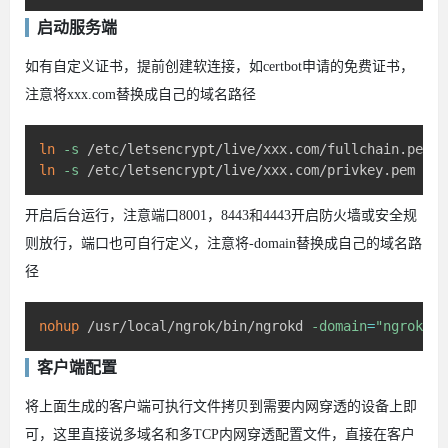
启动服务端
如有自定义证书，提前创建软连接，如certbot申请的免费证书，
注意将xxx.com替换成自己的域名路径
ln
-s
ln
-s
 /etc/letsencrypt/live/xxx.com/privkey.pem /us
开启后台运行，注意端口8001，8443和4443开启防火墙或安全规
则放行，端口也可自行定义，注意将-domain替换成自己的域名路
径
nohup
 /usr/local/ngrok/bin/ngrokd 
-domain
=
"ngrok.xx
客户端配置
将上面生成的客户端可执行文件拷贝到需要内网穿透的设备上即
可，这里直接说多域名和多TCP内网穿透配置文件，直接在客户