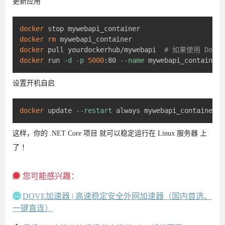
更新应用
docker
docker
rm
docker
 pull yourdockerhub/mywebapi  
# 如果使用 Docke
docker
 run 
-d
-p
5000
:80 
--name
设置开机自启
docker
 update 
--restart
这样，你的 .NET Core 项目 就可以稳定运行在 Linux 服务器 上
了 ！
您可能感兴趣：
DOVE加速器 | 高速稳定安全外网加速器（国内首选、
一键直连）