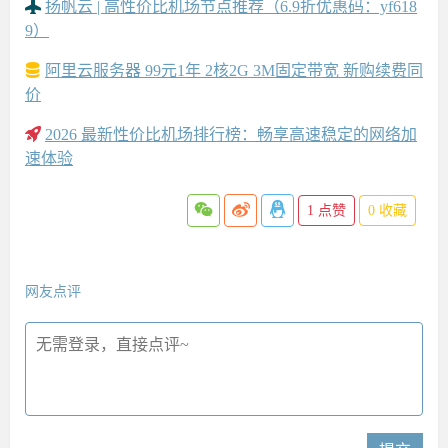
扬帆云 | 高性价比机场节点推荐（6.9折优惠码：yf618
9）
阿里云服务器 99元1年 2核2G 3M固定带宽 新购续费同
价
2026 最新性价比机场排行榜：畅享高速稳定的网络加
速体验
1
点赞
0
收藏
网友点评