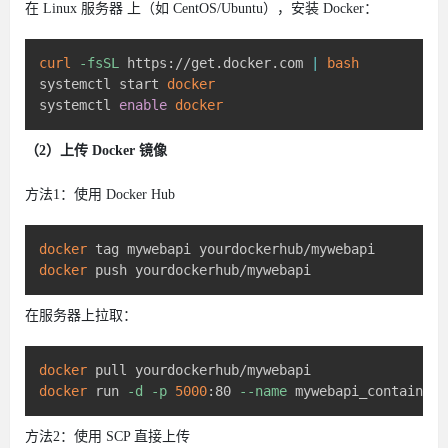
在 Linux 服务器 上（如 CentOS/Ubuntu），安装 Docker：
curl
-fsSL
 https://get.docker.com 
|
bash
systemctl start 
docker
systemctl 
enable
docker
（2）上传 Docker 镜像
方法1：使用 Docker Hub
docker
docker
在服务器上拉取：
docker
docker
 run 
-d
-p
5000
:80 
--name
方法2：使用 SCP 直接上传