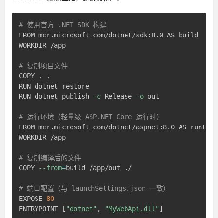
# 使用官方 .NET SDK 构建
FROM mcr.microsoft.com/dotnet/sdk:8.0 AS build

WORKDIR /app

# 复制项目文件
COPY 
.
.
RUN dotnet restore

RUN dotnet publish 
-c
 Release 
-o
 out

# 运行环境（轻量级 ASP.NET Core 运行时）
FROM mcr.microsoft.com/dotnet/aspnet:8.0 AS runtime

WORKDIR /app

# 复制编译后的文件
COPY 
--from
=
build /app/out ./

# 端口配置（与 launchSettings.json 一致）
EXPOSE 
80
ENTRYPOINT 
[
"dotnet"
, 
"MyWebApi.dll"
]