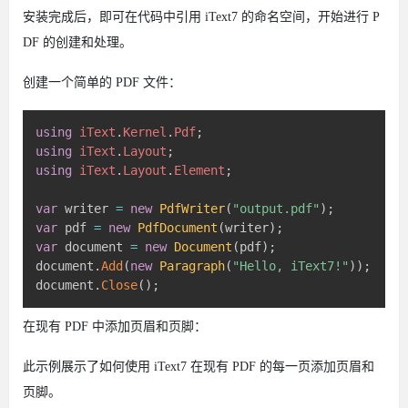
安装完成后，即可在代码中引用 iText7 的命名空间，开始进行 P
DF 的创建和处理。
创建一个简单的 PDF 文件：​
using
iText
.
Kernel
.
Pdf
;
using
iText
.
Layout
;
using
iText
.
Layout
.
Element
;
var
 writer 
=
new
PdfWriter
(
"output.pdf"
)
;
var
 pdf 
=
new
PdfDocument
(
writer
)
;
var
 document 
=
new
Document
(
pdf
)
;
document
.
Add
(
new
Paragraph
(
"Hello, iText7!"
)
)
;
document
.
Close
(
)
;
在现有 PDF 中添加页眉和页脚：
此示例展示了如何使用 iText7 在现有 PDF 的每一页添加页眉和
页脚。​