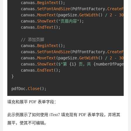
    canvas
.
BeginText
(
)
;
    canvas
.
SetFontAndSize
(
PdfFontFactory
.
CreateFont
    canvas
.
MoveText
(
pageSize
.
GetWidth
(
)
/
2
-
30
,
 p
    canvas
.
ShowText
(
"页眉内容"
)
;
    canvas
.
EndText
(
)
;
// 添加页脚
    canvas
.
BeginText
(
)
;
    canvas
.
SetFontAndSize
(
PdfFontFactory
.
CreateFont
    canvas
.
MoveText
(
pageSize
.
GetWidth
(
)
/
2
-
30
,
 p
    canvas
.
ShowText
(
$"第 
{
i
}
 页，共 
{
numberOfPages
}
    canvas
.
EndText
(
)
;
}
pdfDoc
.
Close
(
)
;
填充和展平 PDF 表单字段：
此示例展示了如何使用 iText7 填充现有 PDF 表单字段，并将其
展平，使其不可编辑。​