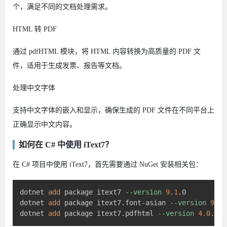
个，满足不同的文档处理需求。
HTML 转 PDF
通过 pdfHTML 模块，将 HTML 内容转换为高质量的 PDF 文
件，适用于生成发票、报告等文档。
处理中文字体
支持中文字体的嵌入和显示，确保生成的 PDF 文件在不同平台上
正确显示中文内容。
如何在 C# 中使用 iText7？
在 C# 项目中使用 iText7，首先需要通过 NuGet 安装相关包：​
dotnet 
add
 package itext7 
--version
9.1
.0

dotnet 
add
 package itext7.font-asian 
--version
9.1
.
dotnet 
add
 package itext7.pdfhtml 
--version
4.0