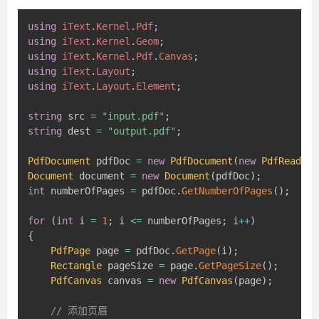
using
iText
.
Kernel
.
Pdf
;
using
iText
.
Kernel
.
Geom
;
using
iText
.
Kernel
.
Pdf
.
Canvas
;
using
iText
.
Layout
;
using
iText
.
Layout
.
Element
;
string
 src 
=
"input.pdf"
;
string
 dest 
=
"output.pdf"
;
PdfDocument
 pdfDoc 
=
new
PdfDocument
(
new
PdfReader
(
Document
 document 
=
new
Document
(
pdfDoc
)
;
int
 numberOfPages 
=
 pdfDoc
.
GetNumberOfPages
(
)
;
for
(
int
 i 
=
1
;
 i 
<=
 numberOfPages
;
 i
++
)
{
PdfPage
 page 
=
 pdfDoc
.
GetPage
(
i
)
;
Rectangle
 pageSize 
=
 page
.
GetPageSize
(
)
;
PdfCanvas
 canvas 
=
new
PdfCanvas
(
page
)
;
// 添加页眉