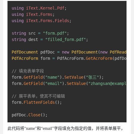
using
iText
.
Kernel
.
Pdf
;
using
iText
.
Forms
;
using
iText
.
Forms
.
Fields
;
string
 src 
=
"form.pdf"
;
string
 dest 
=
"filled_form.pdf"
;
PdfDocument
 pdfDoc 
=
new
PdfDocument
(
new
PdfReader
(
PdfAcroForm
 form 
=
 PdfAcroForm
.
GetAcroForm
(
pdfDoc
,
// 填充表单字段
form
.
GetField
(
"name"
)
.
SetValue
(
"张三"
)
;
form
.
GetField
(
"email"
)
.
SetValue
(
"zhangsan@example.c
// 展平表单，使其不可编辑
form
.
FlattenFields
(
)
;
pdfDoc
.
Close
(
)
;
此代码将“name”和“email”字段填充为指定的值，并将表单展平，