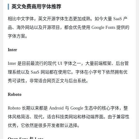
英文免费商用字体推荐
相比中文字体，英文开源字体生态更加成熟。如今大量 SaaS 产
品、海外网站以及开源项目，都会优先使用 Google Fonts 提供的
字体方案。
Inter
Inter 是目前最流行的现代 UI 字体之一，大量前端框架、后台管
理系统以及 SaaS 网站都在使用它。字体在小字号下依然拥有优
秀可读性，非常适合网页正文与后台系统。
Roboto
Roboto 长期以来都是 Android 与 Google 生态中的核心字体，整
体风格简洁、现代，适合科技类网站和移动端界面。由于兼容性
优秀，它依然是很多开发者默认选择。