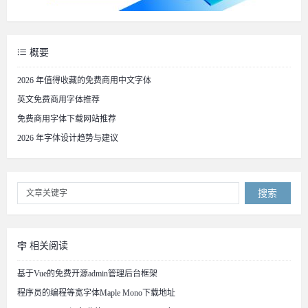
概要
2026 年值得收藏的免费商用中文字体
英文免费商用字体推荐
免费商用字体下载网站推荐
2026 年字体设计趋势与建议
搜索
相关阅读
基于Vue的免费开源admin管理后台框架
程序员的编程等宽字体Maple Mono下载地址