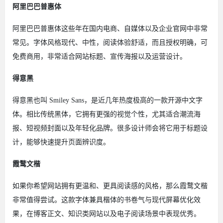
阿里巴巴普惠体
阿里巴巴普惠体这些年在国内电商、自媒体以及企业官网中非常
常见。字体风格现代、中性，阅读体验舒适，而且授权明确，可
免费商用，非常适合网站标题、宣传海报以及运营设计。
得意黑
得意黑也叫 Smiley Sans，是近几年热度极高的一款开源中文字
体。相比传统黑体，它拥有更强的视觉个性，尤其适合潮流海
报、短视频封面以及年轻化品牌。很多设计师会将它用于标题设
计，能够快速提升页面辨识度。
霞鹜文楷
如果你希望网站拥有更温和、更具阅读感的风格，那么霞鹜文楷
非常值得尝试。这款字体兼具楷体的书卷气与现代屏幕优化效
果，在博客正文、知识类网站以及电子阅读场景中表现优秀。