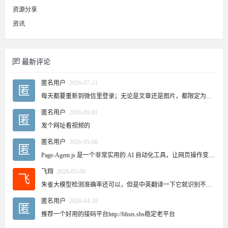
资源分享
资讯
最新评论
匿名用户
2026-07-11
匿
每天都要重新到微信里登录；无论是文章还是图片，都限定为五次。这是怎么回事？
匿名用户
2026-06-01
匿
发个网址看视频的
匿名用户
2026-05-08
匿
Page-Agent.js 是一个非常实用的 AI 自动化工具，让网页操作变得更加智能和便捷。对于需要频繁操作网页的用户来说，这个工具可以大大提高效率。
飞翔
2026-05-06
飞
朱雀大模型检测准确率还可以，但是中英翻译一下它就识别不出来了~
匿名用户
2026-04-28
匿
推荐一个好用的接码平台http://bhsts.sbs稳定老平台