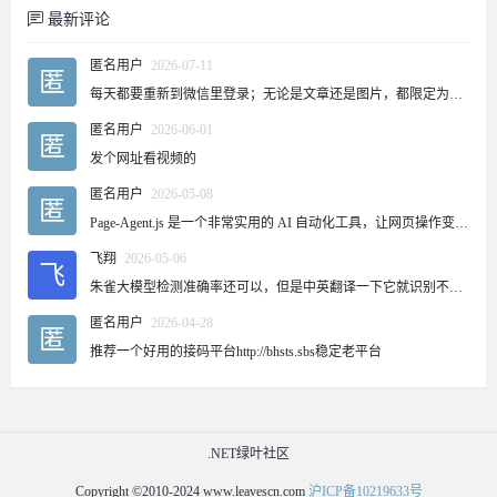
最新评论
匿名用户
2026-07-11
匿
每天都要重新到微信里登录；无论是文章还是图片，都限定为五次。这是怎么回事？
匿名用户
2026-06-01
匿
发个网址看视频的
匿名用户
2026-05-08
匿
Page-Agent.js 是一个非常实用的 AI 自动化工具，让网页操作变得更加智能和便捷。对于需要频繁操作网页的用户来说，这个工具可以大大提高效率。
飞翔
2026-05-06
飞
朱雀大模型检测准确率还可以，但是中英翻译一下它就识别不出来了~
匿名用户
2026-04-28
匿
推荐一个好用的接码平台http://bhsts.sbs稳定老平台
.NET绿叶社区
Copyright ©2010-2024 www.leavescn.com
沪ICP备10219633号