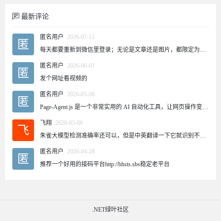
最新评论
匿名用户
2026-07-11
匿
每天都要重新到微信里登录；无论是文章还是图片，都限定为五次。这是怎么回事？
匿名用户
2026-06-01
匿
发个网址看视频的
匿名用户
2026-05-08
匿
Page-Agent.js 是一个非常实用的 AI 自动化工具，让网页操作变得更加智能和便捷。对于需要频繁操作网页的用户来说，这个工具可以大大提高效率。
飞翔
2026-05-06
飞
朱雀大模型检测准确率还可以，但是中英翻译一下它就识别不出来了~
匿名用户
2026-04-28
匿
推荐一个好用的接码平台http://bhsts.sbs稳定老平台
.NET绿叶社区