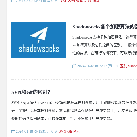
2024-02-07
2148
0
.NET
区别
版本
奇数
偶数
Shadowsocks各个加密算法
Shadowsocks支持多种加密算法，
ks 加密算法及它们之间的区别。一般来
性的要求。在可行的情况下，可以考虑使用 Ch
2024-01-18
5627
0
区别
Shad
SVN和Git的区别？
SVN（Apache Subversion）和Git都是版本控制系统，用于跟踪
是一个集中式版本控制系统，意味着代码库存储在中央服务器上，开发者从中央
整的代码仓库的副本，可以在本地工作，不依赖于中央服务器。
2024-01-18
1931
0
SVN
Git
区别