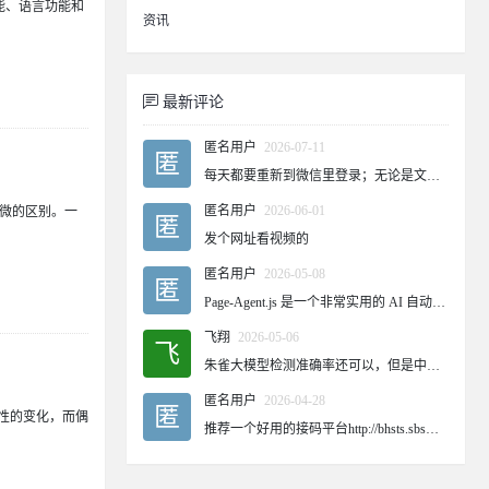
性能、语言功能和
资讯
最新评论
匿名用户
2026-07-11
匿
每天都要重新到微信里登录；无论是文章还是图片，都限定为五次。这是怎么回事？
匿名用户
2026-06-01
些细微的区别。一
匿
发个网址看视频的
匿名用户
2026-05-08
匿
Page-Agent.js 是一个非常实用的 AI 自动化工具，让网页操作变得更加智能和便捷。对于需要频繁操作网页的用户来说，这个工具可以大大提高效率。
飞翔
2026-05-06
飞
朱雀大模型检测准确率还可以，但是中英翻译一下它就识别不出来了~
匿名用户
2026-04-28
匿
验性的变化，而偶
推荐一个好用的接码平台http://bhsts.sbs稳定老平台