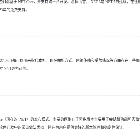
们都基于.NET Core，并支持跨平台开发。总体而言，.NET 8是.NET 7的延续，在
获得3年的免费支持。
alhost和127.0.0.1都可以用来指代本机，但在解析方式、网络传输和受限情况等方面存在一
.0.0.1更为可靠。
T Core（现在的 .NET）的发布模式。主要的区别在于奇数版本主要用于尝试新功能和实
软件开发中的常见做法类似，旨在为用户提供更好的版本管理和稳定性保证。