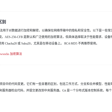
的区别
这些算法用于对数据进行加密和解密，以确保在网络传输中的隐私和安全性。以下是一些常见的 S
说，AES-256-CFB 是默认和广泛使用的加密算法，但具体选择取决于性能需求、设
acha20 或 Salsa20，尤其是在移动设备上。 RC4-MD5 不再推荐使用。
owsocks
加密算法
和管理软件开发项目中的代码变更。它们有一些显著的区别，包括工作方式、分支和合并模型、性能
服务器检出代码，并提交更改到中央服务器。Git 是一个分布式版本控制系统，每