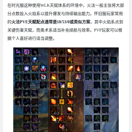
在时光服这种使用WLK天赋体系的环境中，火法一般主张将大部
分点数投入火焰系以提升爆发与持续输出能力。怀旧服玩家常用
的
火法PVE天赋配点通常是18/53/0或类似方案
，其中火焰系点到
关键伤害天赋，而奥术系适当补充续航与效率。PVP玩家可以根
据个人喜好进行适当调整。