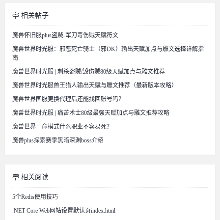
相关帖子
魔兽怀旧服plus盗贼-军刀毒伤贼天赋符文
魔兽世界时光服：邪恶死亡骑士（邪DK）输出天赋加点与雕文选择详解指
南
魔兽世界时光服 | 刺杀盗贼/毁伤贼80级天赋加点与雕文推荐
魔兽世界时光服兽王猎人输出天赋与雕文推荐（最新版本攻略）
魔兽世界国服更换代理后还能找回账号吗？
魔兽世界时光服 | 痛苦术士80级最强天赋加点与雕文推荐攻略
魔兽世界一命模式什么职业不容易死？
魔兽plus探索赛季黑暗深渊boss介绍
相关阅读
5个Redis使用技巧
.NET Core Web网站设置默认页index.html