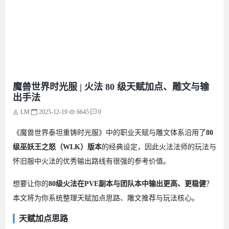
魔兽世界时光服 | 火法 80 级天赋加点、雕文与输
出手法
LM
2025-12-19
6645
0
《魔兽世界泰坦重铸时光服》中的职业天赋与雕文体系沿用了
80
级巫妖王之怒（WLK）版本
的经典设定，因此火法法师的玩法与
怀旧服中火法的优秀输出路线有很强的参考价值。
想要让你的
80级火法在PVE副本与团队本中输出更高、更稳健
？
本文将为你系统整理天赋加点思路、雕文推荐与玩法核心。
天赋加点思路