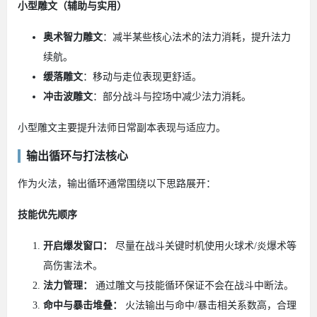
小型雕文（辅助与实用）
奥术智力雕文
：减半某些核心法术的法力消耗，提升法力
续航。
缓落雕文
：移动与走位表现更舒适。
冲击波雕文
：部分战斗与控场中减少法力消耗。
小型雕文主要提升法师日常副本表现与适应力。
输出循环与打法核心
作为火法，输出循环通常围绕以下思路展开：
技能优先顺序
开启爆发窗口：
尽量在战斗关键时机使用火球术/炎爆术等
高伤害法术。
法力管理：
通过雕文与技能循环保证不会在战斗中断法。
命中与暴击堆叠：
火法输出与命中/暴击相关系数高，合理