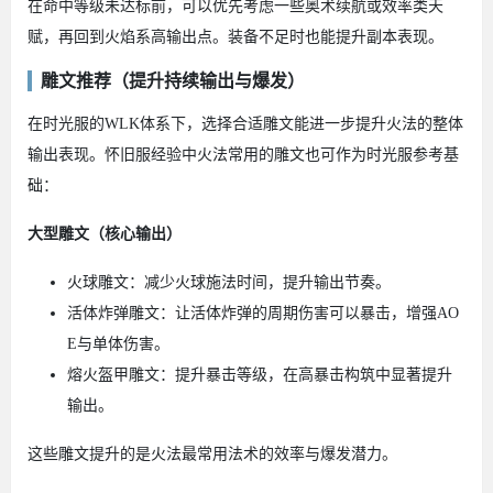
在命中等级未达标前，可以优先考虑一些奥术续航或效率类天
赋，再回到火焰系高输出点。装备不足时也能提升副本表现。
雕文推荐（提升持续输出与爆发）
在时光服的WLK体系下，选择合适雕文能进一步提升火法的整体
输出表现。怀旧服经验中火法常用的雕文也可作为时光服参考基
础：
大型雕文（核心输出）
火球雕文：减少火球施法时间，提升输出节奏。
活体炸弹雕文：让活体炸弹的周期伤害可以暴击，增强AO
E与单体伤害。
熔火盔甲雕文：提升暴击等级，在高暴击构筑中显著提升
输出。
这些雕文提升的是火法最常用法术的效率与爆发潜力。