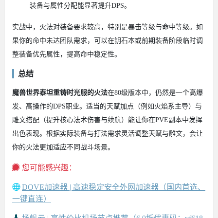
装备与属性分配能显著提升DPS。
实战中，火法对装备要求较高，特别是暴击等级与命中等级。如
果你的命中未达团队需求，可以在钥石本或前期装备阶段临时调
整装备优先属性，提高命中稳定性。
总结
魔兽世界泰坦重铸时光服的火法
在80级版本中，仍然是一个高爆
发、高操作的DPS职业。适当的天赋加点（例如火焰系主导）与
雕文搭配（提升核心法术伤害与续航）能让你在PVE副本中发挥
出色表现。根据实际装备与打法需求灵活调整天赋与雕文，会让
你的火法更加适应不同战斗场景。
您可能感兴趣：
DOVE加速器 | 高速稳定安全外网加速器（国内首选、
一键直连）