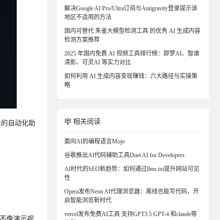
解决Google AI Pro/Ultra订阅与Antigravity登录提示该
地区不适用的方法
国内可替代 朱雀大模型检测工具 的优秀 AI 生成内容
检测方案推荐
2025 年国内免费 AI 视频工具排行榜：即梦AI、智谱
清影、可灵AI 等实力对比
如何利用 AI 生成内容变现赚钱：六大路径与实操策
略
相关阅读
长的自动化助
面向AI的编程语言Mojo
谷歌推出AI代码辅助工具Duet AI for Developers
AI时代的SEO新趋势：如何通过llms.txt提升网站可见
性
Opera发布Neon AI代理浏览器：离线也能写代码，开
启智能浏览新时代
vercel发布免费AI工具 支持GPT3.5 GPT-4 和claude等
并不像演示视