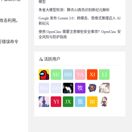
模型
朱雀大模型检测：腾讯AI真伪识别新纪元解析
Google 发布 Gemini 3.0：跨模态、思维式推理迈入 AI
入攻击利用。
新纪元
使用 OpenClaw 需要注意哪些安全事项？OpenClaw 安
全风险与防护指南
行错误命令
活跃用户
SU
HH
YA
XI
LI
HA
GO
牧
YI
JX
我
BI