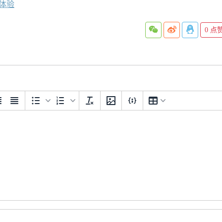
速体验
0
点