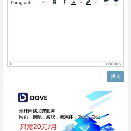
Paragraph
P
0 WORDS
提交