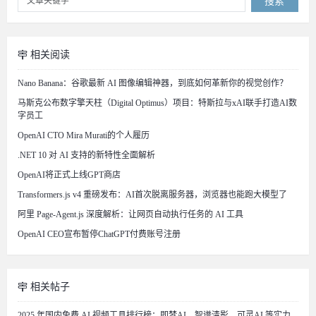
搜索
相关阅读
Nano Banana：谷歌最新 AI 图像编辑神器，到底如何革新你的视觉创作？
马斯克公布数字擎天柱（Digital Optimus）项目：特斯拉与xAI联手打造AI数
字员工
OpenAI CTO Mira Murati的个人履历
.NET 10 对 AI 支持的新特性全面解析
OpenAI将正式上线GPT商店
Transformers.js v4 重磅发布：AI首次脱离服务器，浏览器也能跑大模型了
阿里 Page-Agent.js 深度解析：让网页自动执行任务的 AI 工具
OpenAI CEO宣布暂停ChatGPT付费账号注册
相关帖子
2025 年国内免费 AI 视频工具排行榜：即梦AI、智谱清影、可灵AI 等实力