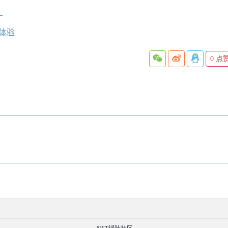
）
速体验
0
点