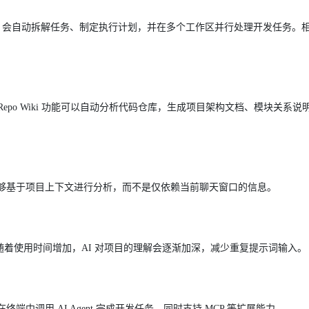
述需求，AI 会自动拆解任务、制定执行计划，并在多个工作区并行处理开发任务
Repo Wiki 功能可以自动分析代码仓库，生成项目架构文档、模块关系说
 能够基于项目上下文进行分析，而不是仅依赖当前聊天窗口的信息。
。随着使用时间增加，AI 对项目的理解会逐渐加深，减少重复提示词输入。
终端中调用 AI Agent 完成开发任务，同时支持 MCP 等扩展能力。