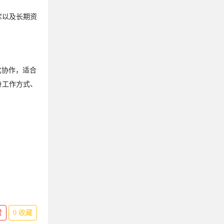
库以及长期资
际化协作，适合
身工作方式、
赞
0
收藏