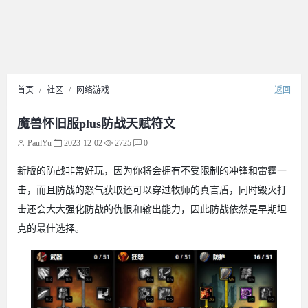
首页
社区
网络游戏
返回
魔兽怀旧服plus防战天赋符文
PaulYu
2023-12-02
2725
0
新版的防战非常好玩，因为你将会拥有不受限制的冲锋和雷霆一
击，而且防战的怒气获取还可以穿过牧师的真言盾，同时毁灭打
击还会大大强化防战的仇恨和输出能力，因此防战依然是早期坦
克的最佳选择。