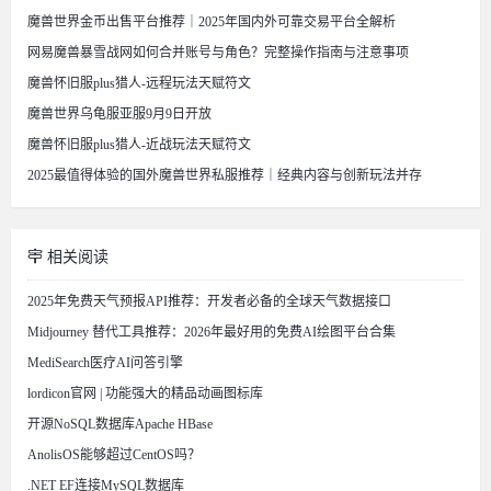
魔兽世界金币出售平台推荐｜2025年国内外可靠交易平台全解析
网易魔兽暴雪战网如何合并账号与角色？完整操作指南与注意事项
魔兽怀旧服plus猎人-远程玩法天赋符文
魔兽世界乌龟服亚服9月9日开放
魔兽怀旧服plus猎人-近战玩法天赋符文
2025最值得体验的国外魔兽世界私服推荐｜经典内容与创新玩法并存
相关阅读
2025年免费天气预报API推荐：开发者必备的全球天气数据接口
Midjourney 替代工具推荐：2026年最好用的免费AI绘图平台合集
MediSearch医疗AI问答引擎
lordicon官网 | 功能强大的精品动画图标库
开源NoSQL数据库Apache HBase
AnolisOS能够超过CentOS吗？
.NET EF连接MySQL数据库