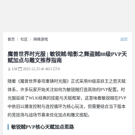
首页
社区
网络游戏
返回
魔兽世界时光服 | 敏锐贼/暗影之舞盗贼80级PVP天
赋加点与雕文推荐指南
LM
2025-12-25
4611
0
随着《魔兽世界泰坦重铸时光服》正式采用80级巫妖王之怒天赋
体系，许多玩家开始关注如何为敏锐贼打造高效的PVP配置。时
光服延续了WLK经典的技能与天赋框架，这意味着敏锐贼在PVP
中依旧以爆发控制与连控循环为核心玩法，但需要结合当下版本
的竞技场与战场节奏来优化加点和雕文搭配。
敏锐贼PVP核心天赋加点思路