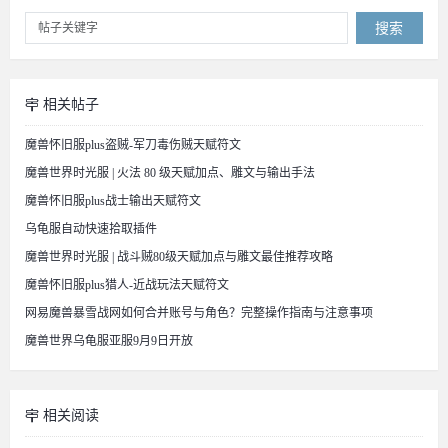
搜索
相关帖子
魔兽怀旧服plus盗贼-军刀毒伤贼天赋符文
魔兽世界时光服 | 火法 80 级天赋加点、雕文与输出手法
魔兽怀旧服plus战士输出天赋符文
乌龟服自动快速拾取插件
魔兽世界时光服 | 战斗贼80级天赋加点与雕文最佳推荐攻略
魔兽怀旧服plus猎人-近战玩法天赋符文
网易魔兽暴雪战网如何合并账号与角色？完整操作指南与注意事项
魔兽世界乌龟服亚服9月9日开放
相关阅读