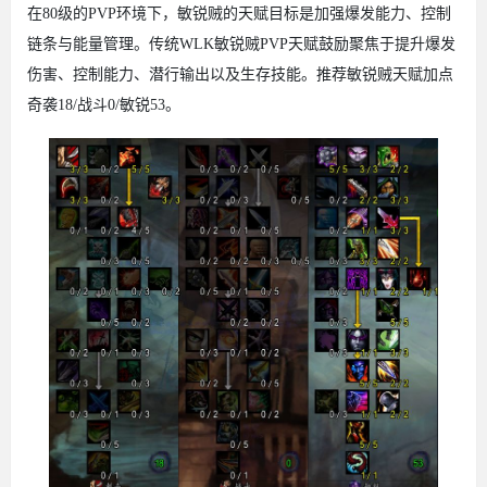
在80级的PVP环境下，敏锐贼的天赋目标是加强爆发能力、控制
链条与能量管理。传统WLK敏锐贼PVP天赋鼓励聚焦于提升爆发
伤害、控制能力、潜行输出以及生存技能。推荐敏锐贼天赋加点
奇袭18/战斗0/敏锐53。